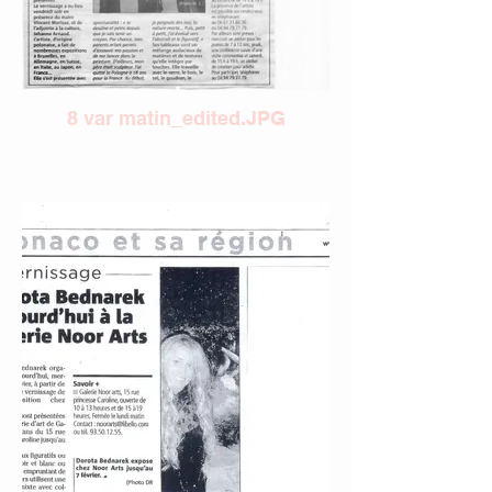
8 var matin_edited.JPG