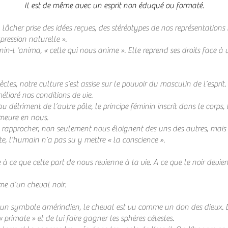
Il est de même avec un esprit non éduqué ou formaté.
âcher prise des idées reçues, des stéréotypes de nos représentation
pression naturelle ».
éminin-l ‘anima, « celle qui nous anime ». Elle reprend ses droits face
cles, notre culture s’est assise sur le pouvoir du masculin de l’esprit
élioré nos conditions de vie.
u détriment de l’autre pôle, le principe féminin inscrit dans le corps, 
emeure en nous.
 rapprocher, non seulement nous éloignent des uns des autres, mais 
te, l’humain n’a pas su y mettre « la conscience ».
e à ce que cette part de nous revienne à la vie. A ce que le noir devie
me d’un cheval noir.
un symbole amérindien, le cheval est vu comme un don des dieux. Da
primate » et de lui faire gagner les sphères célestes.