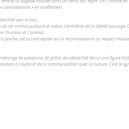
à terre et la sagesse trouvée dans les vents de l’esprit. On l’honore en
e » connaissances » en amérindien.
 penchée vers le bas.
 de cet animal puissant et noble, l’emblème de la liberté sauvage. C’
re l’humain et l’animal.
s proche, cet accord repose sur la reconnaissance du respect mutuel 
élange de puissance, de grâce, de vitesse fait de lui une figure d’alli
a relation à l’autre et de la communication avec la nature. C’est le 